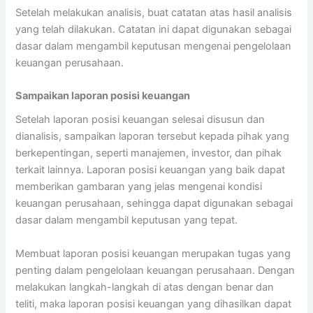
Setelah melakukan analisis, buat catatan atas hasil analisis
yang telah dilakukan. Catatan ini dapat digunakan sebagai
dasar dalam mengambil keputusan mengenai pengelolaan
keuangan perusahaan.
Sampaikan laporan posisi keuangan
Setelah laporan posisi keuangan selesai disusun dan
dianalisis, sampaikan laporan tersebut kepada pihak yang
berkepentingan, seperti manajemen, investor, dan pihak
terkait lainnya. Laporan posisi keuangan yang baik dapat
memberikan gambaran yang jelas mengenai kondisi
keuangan perusahaan, sehingga dapat digunakan sebagai
dasar dalam mengambil keputusan yang tepat.
Membuat laporan posisi keuangan merupakan tugas yang
penting dalam pengelolaan keuangan perusahaan. Dengan
melakukan langkah-langkah di atas dengan benar dan
teliti, maka laporan posisi keuangan yang dihasilkan dapat