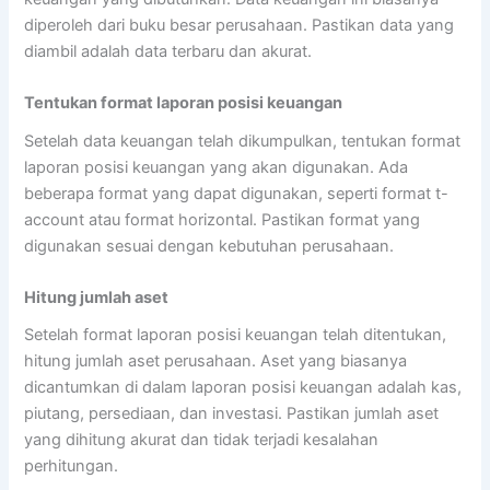
diperoleh dari buku besar perusahaan. Pastikan data yang
diambil adalah data terbaru dan akurat.
Tentukan format laporan posisi keuangan
Setelah data keuangan telah dikumpulkan, tentukan format
laporan posisi keuangan yang akan digunakan. Ada
beberapa format yang dapat digunakan, seperti format t-
account atau format horizontal. Pastikan format yang
digunakan sesuai dengan kebutuhan perusahaan.
Hitung jumlah aset
Setelah format laporan posisi keuangan telah ditentukan,
hitung jumlah aset perusahaan. Aset yang biasanya
dicantumkan di dalam laporan posisi keuangan adalah kas,
piutang, persediaan, dan investasi. Pastikan jumlah aset
yang dihitung akurat dan tidak terjadi kesalahan
perhitungan.