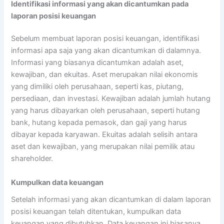
Identifikasi informasi yang akan dicantumkan pada
laporan posisi keuangan
Sebelum membuat laporan posisi keuangan, identifikasi
informasi apa saja yang akan dicantumkan di dalamnya.
Informasi yang biasanya dicantumkan adalah aset,
kewajiban, dan ekuitas. Aset merupakan nilai ekonomis
yang dimiliki oleh perusahaan, seperti kas, piutang,
persediaan, dan investasi. Kewajiban adalah jumlah hutang
yang harus dibayarkan oleh perusahaan, seperti hutang
bank, hutang kepada pemasok, dan gaji yang harus
dibayar kepada karyawan. Ekuitas adalah selisih antara
aset dan kewajiban, yang merupakan nilai pemilik atau
shareholder.
Kumpulkan data keuangan
Setelah informasi yang akan dicantumkan di dalam laporan
posisi keuangan telah ditentukan, kumpulkan data
keuangan yang dibutuhkan. Data keuangan ini biasanya