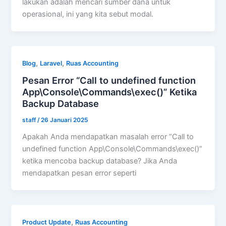
lakukan adalah mencari sumber dana untuk
operasional, ini yang kita sebut modal.
,
,
Blog
Laravel
Ruas Accounting
Pesan Error “Call to undefined function
App\Console\Commands\exec()” Ketika
Backup Database
staff
/
26 Januari 2025
Apakah Anda mendapatkan masalah error “Call to
undefined function App\Console\Commands\exec()”
ketika mencoba backup database? Jika Anda
mendapatkan pesan error seperti
,
Product Update
Ruas Accounting