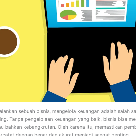
lankan sebuah bisnis, mengelola keuangan adalah salah sa
ing. Tanpa pengelolaan keuangan yang baik, bisnis bisa m
au bahkan kebangkrutan. Oleh karena itu, memastikan pem
rcatat dengan benar dan akurat menjadi sangat penting.