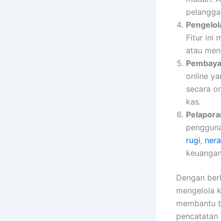
pelanggan
Pengelol
Fitur in
atau men
Pembayar
online y
secara o
kas.
Pelapora
pengguna
rugi
,
ner
keuangan 
Dengan berb
mengelola k
membantu b
pencatatan