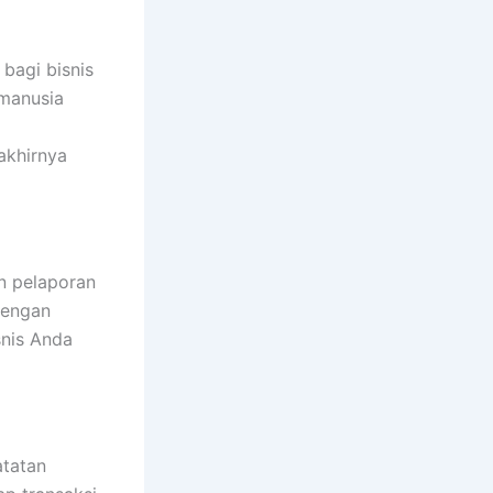
bagi bisnis
 manusia
akhirnya
n pelaporan
dengan
snis Anda
atatan