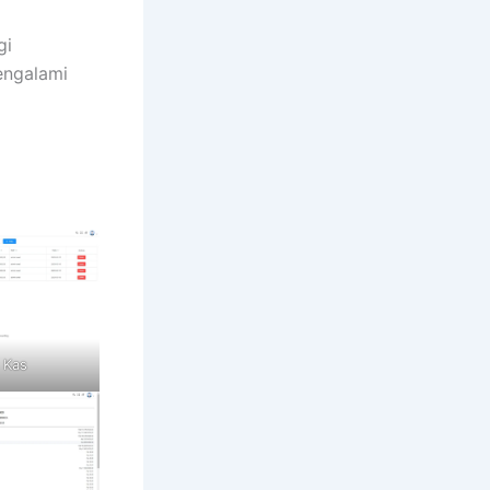
gi
engalami
 Kas