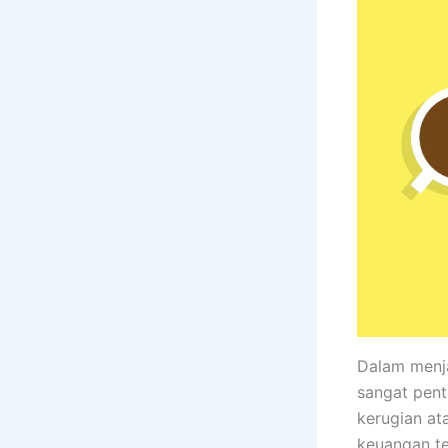
Dalam menja
sangat pent
kerugian at
keuangan te