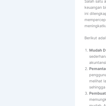
Salah satu 
keuangan bi
ini dilengk
mempercepa
meningkatka
Berikut ada
Mudah D
sederhan
akuntans
Pemantau
pengguna
melihat 
sehingga
Pembuata
memungki
mudah. A