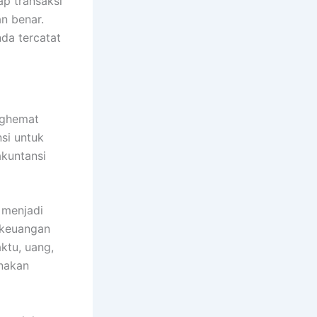
ap transaksi
n benar.
da tercatat
nghemat
nsi untuk
akuntansi
h menjadi
 keuangan
ktu, uang,
nakan