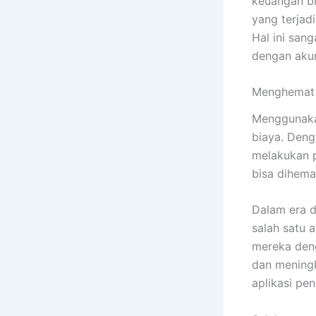
keuangan bi
yang terjad
Hal ini san
dengan akur
Menghemat 
Menggunaka
biaya. Deng
melakukan p
bisa dihema
Dalam era d
salah satu 
mereka deng
dan mening
aplikasi pe