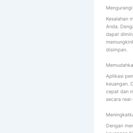
Mengurangi
Kesalahan m
Anda. Denga
dapat dimini
memungkink
disimpan.
Memudahkan
Aplikasi p
keuangan. D
cepat dan m
secara real-
Meningkatk
Dengan meng