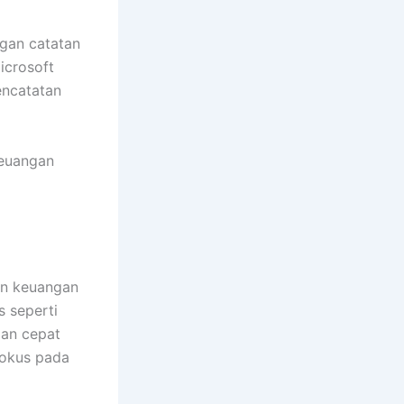
ngan catatan
icrosoft
encatatan
keuangan
an keuangan
s seperti
gan cepat
fokus pada