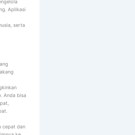
engelola
g. Aplikasi
usia, serta
yang
lakang
gkinkan
. Anda bisa
pat,
at.
 cepat dan
rimnya ke