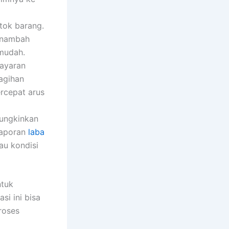
tok barang.
enambah
mudah.
bayaran
agihan
rcepat arus
ungkinkan
laporan
laba
au kondisi
ntuk
si ini bisa
roses