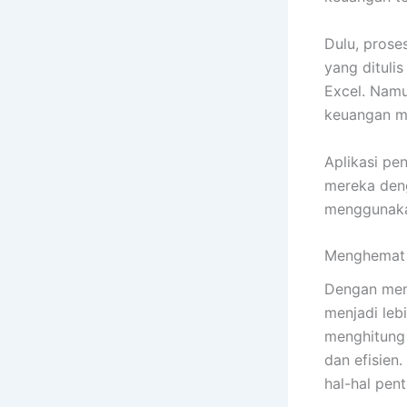
Dulu, prose
yang dituli
Excel. Namu
keuangan me
Aplikasi p
mereka deng
menggunakan
Menghemat
Dengan meng
menjadi leb
menghitung 
dan efisien
hal-hal pent