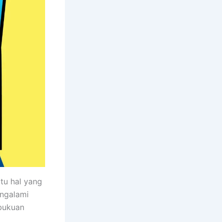
tu hal yang
engalami
bukuan