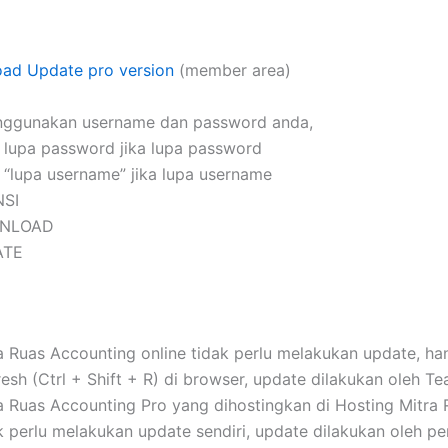
oad Update pro version
(member area)
nggunakan username dan password anda,
k lupa password jika lupa password
k “lupa username” jika lupa username
NSI
WNLOAD
ATE
 Ruas Accounting online tidak perlu melakukan update, ha
resh (Ctrl + Shift + R) di browser, update dilakukan oleh T
 Ruas Accounting Pro yang dihostingkan di Hosting Mitra R
k perlu melakukan update sendiri, update dilakukan oleh p