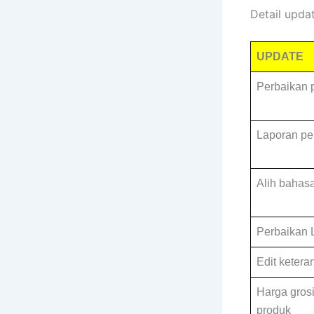
Detail upda
UPDATE
Perbaikan 
Laporan pen
Alih bahas
Perbaikan L
Edit ketera
Harga grosi
produk