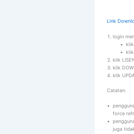
Link Downl
login me
kli
kli
klik LISE
klik DO
klik UPD
Catatan:
pengguna
force ref
pengguna
juga tida