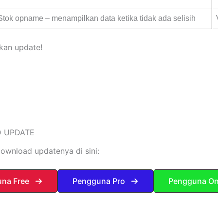
tok opname – menampilkan data ketika tidak ada selisih
kan update!
 UPDATE
download updatenya di sini:
na Free
Pengguna Pro
Pengguna On