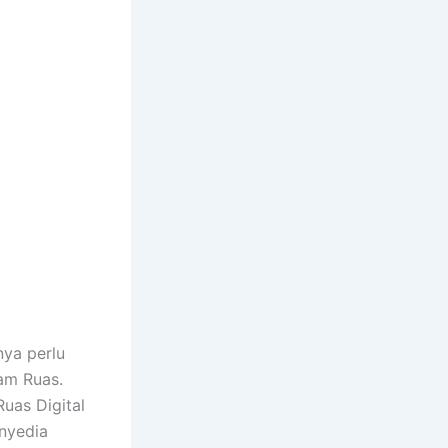
nya perlu
eam Ruas.
uas Digital
enyedia