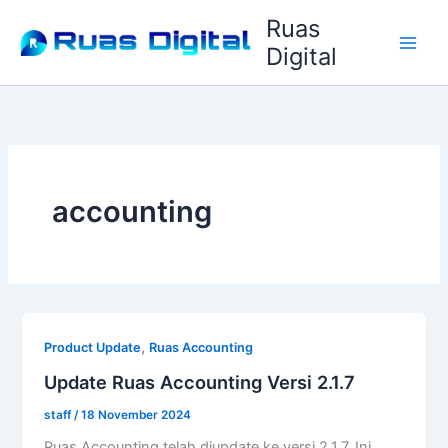
Lewati
Ruas
ke
Digital
konten
accounting
,
Product Update
Ruas Accounting
Update Ruas Accounting Versi 2.1.7
staff
/
18 November 2024
Ruas Accounting telah diupdate ke versi 2.1.7. Ini