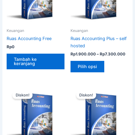
Keuangan
Keuangan
Ruas Accounting Free
Ruas Accounting Plus – self
hosted
Rp
0
Rent
Rp
1.900.000
–
Rp
7.300.000
harg
Tambah ke
Produk
keranjang
Rp1.
Pilih opsi
ini
hing
Rp7.
memiliki
beberapa
varian.
Diskon!
Diskon!
Pilihan
ini
dapat
diambil
di
halaman