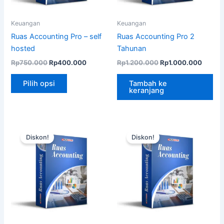
produk
Keuangan
Keuangan
Ruas Accounting Pro – self
Ruas Accounting Pro 2
hosted
Tahunan
Harga
Harga
Harga
Harga
Rp
750.000
Rp
400.000
Rp
1.200.000
Rp
1.000.000
aslinya
saat
aslinya
saat
Produk
adalah:
ini
adalah:
ini
Pilih opsi
Tambah ke
ini
Rp750.000.
adalah:
Rp1.200.000.
adalah
keranjang
Rp400.000.
Rp1.00
memiliki
beberapa
varian.
Pilihan
Diskon!
Diskon!
ini
dapat
diambil
di
halaman
produk