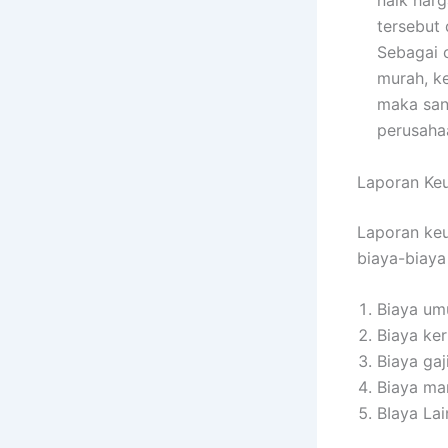
naik har
tersebut
Sebagai 
murah, ke
maka san
perusaha
Laporan Keu
Laporan keu
biaya-biaya
Biaya u
Biaya ke
Biaya gaj
Biaya ma
BIaya Lai