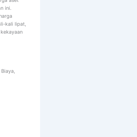
rga aset
 ini.
harga
-kali lipat,
a kekayaan
 Biaya,