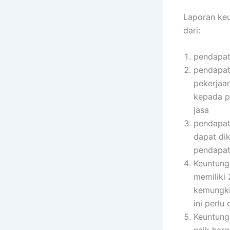
Laporan ke
dari:
pendapa
pendapata
pekerjaa
kepada p
jasa
pendapata
dapat di
pendapata
Keuntung
memiliki
kemungki
ini perlu 
Keuntunga