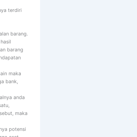
a terdiri
alan barang.
hasil
ran barang
endapatan
lain maka
ga bank,
salnya anda
atu,
sebut, maka
unya potensi