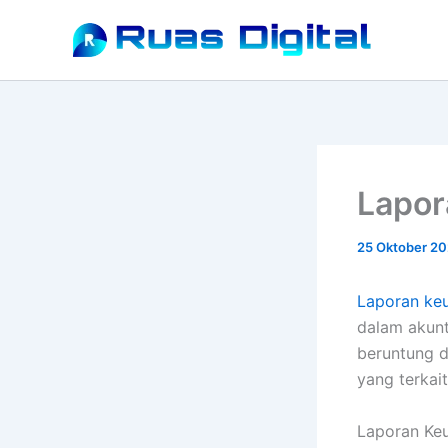
Lewati
ke
konten
Lapor
25 Oktober 2
Laporan ke
dalam akunt
beruntung d
yang terkai
Laporan Ke