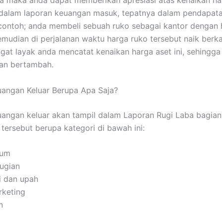
ga maka anda dapat memberikan apresiasi atas kenaikan ha
 dalam laporan keuangan masuk, tepatnya dalam pendapatan
contoh; anda membeli sebuah ruko sebagai kantor dengan 
mudian di perjalanan waktu harga ruko tersebut naik berkali
gat layak anda mencatat kenaikan harga aset ini, sehingg
an bertambah.
angan Keluar Berupa Apa Saja?
angan keluar akan tampil dalam Laporan Rugi Laba bagian
 tersebut berupa kategori di bawah ini:
mum
rugian
i dan upah
rketing
n