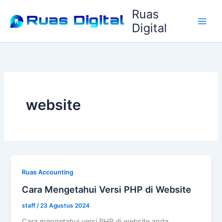
Lewati
Ruas
ke
Digital
konten
website
Ruas Accounting
Cara Mengetahui Versi PHP di Website
staff
/
23 Agustus 2024
Cara mengetahui versi PHP di website anda