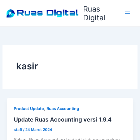
Lewati
Ruas
ke
Digital
konten
kasir
,
Product Update
Ruas Accounting
Update Ruas Accounting versi 1.9.4
staff
/
24 Maret 2024
Salam, Ruas Accounting hari ini telah meluncurkan