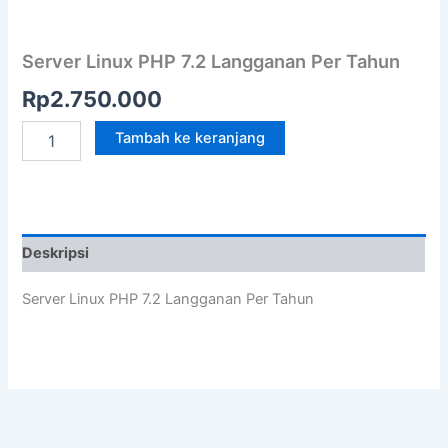
Server Linux PHP 7.2 Langganan Per Tahun
Rp
2.750.000
Kuantitas
Tambah ke keranjang
Server
Linux
PHP
7.2
Langganan
Per
Deskripsi
Tahun
Server Linux PHP 7.2 Langganan Per Tahun