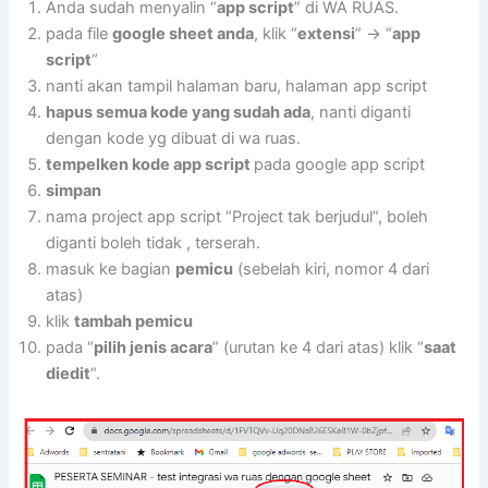
Anda sudah menyalin “
app script
” di WA RUAS.
pada file
google sheet anda
, klik “
extensi
” -> “
app
script
“
nanti akan tampil halaman baru, halaman app script
hapus semua kode yang sudah ada
, nanti diganti
dengan kode yg dibuat di wa ruas.
tempelken kode app script
pada google app script
simpan
nama project app script “Project tak berjudul”, boleh
diganti boleh tidak , terserah.
masuk ke bagian
pemicu
(sebelah kiri, nomor 4 dari
atas)
klik
tambah pemicu
pada “
pilih jenis acara
” (urutan ke 4 dari atas) klik “
saat
diedit
“.