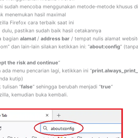
i sudah mencoba menggunakan metode-metode khusus di
ak menemukan hasil maximal
illa Firefox cara terbaik saat ini
t dulu, pastikan sudah baik hasil cetakannya
la bagian
alamat
/
address bar
/ tempat nulis alamat websit
om” dan lain-lain silakan ketikkan ini: “
about:config
” (tanp
pt the risk and continue
“
ada menu pencarian lagi, ketikkan ini “
print.always_print_
nda kutip)
 tulisan “
false
” sehingga berubah menjadi “
true
“
illa, kemudian buka kembali.