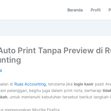
Beranda
Profil
P
Auto Print Tanpa Preview di 
nting
3
ualan di
Ruas Accounting
, terutama jika
login kasir
pasti An
ani pelanggan, begitu juga dalam print nota, berharap
tida
gkah
, untuk memenuhi kebutuhan tersebut berikut langkah-
us menggunakan Mozilla Firefox