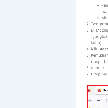
kam
tid
Moz
Test prin
Di Mozil
“google.c
kutip)
Klik “
acce
Kemudian 
(tanpa ta
dobel klik
tutup moz