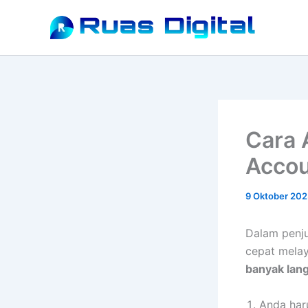
Lewati
ke
konten
Cara 
Accou
9 Oktober 202
Dalam penj
cepat melay
banyak lan
Anda har