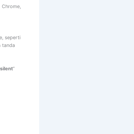
 Chrome,
e, seperti
a tanda
silent
”