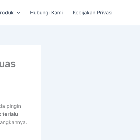
roduk
Hubungi Kami
Kebijakan Privasi
Ruas
da pingin
k terlalu
langkahnya.